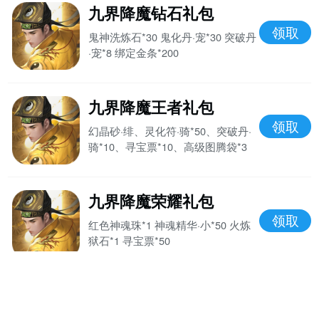
九界降魔钻石礼包
领取
鬼神洗炼石*30 鬼化丹·宠*30 突破丹
·宠*8 绑定金条*200
九界降魔王者礼包
领取
幻晶砂·绯、灵化符·骑*50、突破丹·
骑*10、寻宝票*10、高级图腾袋*3
九界降魔荣耀礼包
领取
红色神魂珠*1 神魂精华·小*50 火炼
狱石*1 寻宝票*50
九界降魔VIP礼包
领取