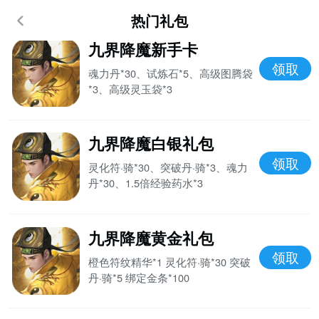
热门礼包
九界降魔新手卡
领取
魂力丹*30、试炼石*5、高级图腾袋
*3、高级灵玉袋*3
九界降魔白银礼包
领取
灵化符·骑*30、突破丹·骑*3、魂力
丹*30、1.5倍经验药水*3
九界降魔黄金礼包
领取
橙色符纹精华*1 灵化符·骑*30 突破
丹·骑*5 绑定金条*100